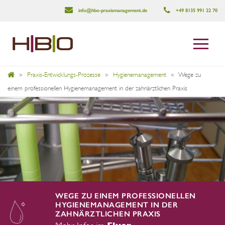
info@hbo-praxismanagement.de
+49 8135 991 22 70
»
Praxis-Entwicklungs-Prozesse
»
Hygienemanagement
»
Wege zu
einem professionellen Hygienemanagement in der zahnärztlichen Praxis
WEGE ZU EINEM PROFESSIONELLEN
HYGIENEMANAGEMENT IN DER
ZAHNÄRZTLICHEN PRAXIS