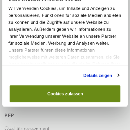
Wir verwenden Cookies, um Inhalte und Anzeigen zu
KONTAKT
personalisieren, Funktionen für soziale Medien anbieten
Tel.:
+49 8135 991 22 70
zu können und die Zugriffe auf unsere Website zu
analysieren. Außerdem geben wir Informationen zu
Fax:
+49 8135 991 22 71
Ihrer Verwendung unserer Website an unsere Partner
Mobil:
+49 151 155 209 46
für soziale Medien, Werbung und Analysen weiter.
E-Mail:
info@hbo-praxismanagement.de
Unsere Partner führen diese Informationen
möglicherweise mit weiteren Daten zusammen, die Sie
INFOS
ihnen bereitgestellt haben oder die sie im Rahmen Ihrer
Nutzung der Dienste gesammelt haben. Sie geben
Details zeigen
Impressum
Einwilligung zu unseren Cookies, wenn Sie unsere
Allgemeine Auftragsbedingungen
Webseite weiterhin nutzen.
Datenschutz
Cookies zulassen
Kontakt
PEP
Qualitätsmanagement