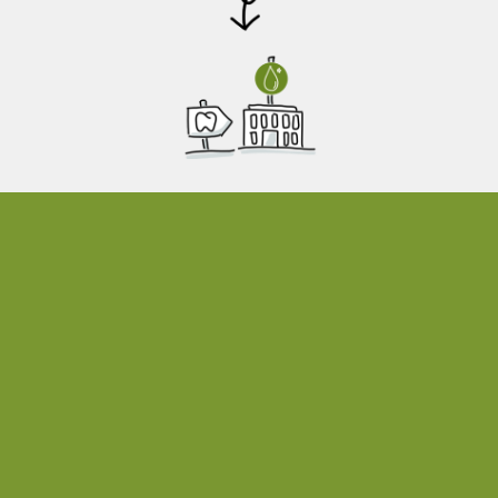
Dieser muss individuell für jede Praxis erstellt
werden
Er regelt „WAS“ – die unterschiedlichen
Bereiche der Hygiene.
Dazu gehören:
Händehygiene